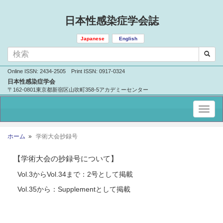
日本性感染症学会誌
Japanese
English
Online ISSN: 2434-2505 Print ISSN: 0917-0324
日本性感染症学会
〒162-0801東京都新宿区山吹町358-5アカデミーセンター
ホーム
学術大会抄録号
【学術大会の抄録号について】
Vol.3からVol.34まで：2号として掲載
Vol.35から：Supplementとして掲載