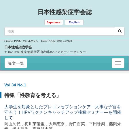
日本性感染症学会誌
Japanese
English
Online ISSN: 2434-2505 Print ISSN: 0917-0324
日本性感染症学会
〒162-0801東京都新宿区山吹町358-5アカデミーセンター
論文一覧
Vol.34 No.1
特集「性教育を考える」
大学生を対象としたプレコンセプションケア—大事な子宮を
守ろう！HPVワクチンキャッチアップ接種セミナー—を開催
して
岡山久代，梅川茉優里，大嶋恵奈，野口百菜，平田珠梨，藤岡朱