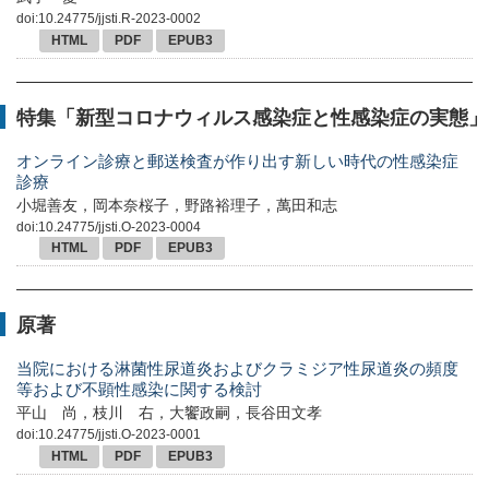
doi:10.24775/jjsti.R-2023-0002
HTML
PDF
EPUB3
特集「新型コロナウィルス感染症と性感染症の実態」
オンライン診療と郵送検査が作り出す新しい時代の性感染症
診療
小堀善友，岡本奈桜子，野路裕理子，萬田和志
doi:10.24775/jjsti.O-2023-0004
HTML
PDF
EPUB3
原著
当院における淋菌性尿道炎およびクラミジア性尿道炎の頻度
等および不顕性感染に関する検討
平山 尚，枝川 右，大饗政嗣，長谷田文孝
doi:10.24775/jjsti.O-2023-0001
HTML
PDF
EPUB3