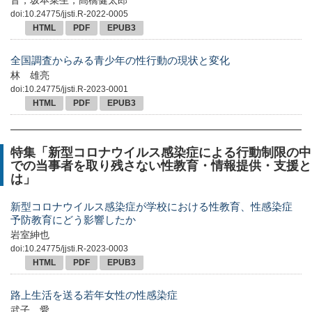
音，坂本菜生，髙橋健太郎
doi:10.24775/jjsti.R-2022-0005
HTML
PDF
EPUB3
全国調査からみる青少年の性行動の現状と変化
林 雄亮
doi:10.24775/jjsti.R-2023-0001
HTML
PDF
EPUB3
特集「新型コロナウイルス感染症による行動制限の中
での当事者を取り残さない性教育・情報提供・支援と
は」
新型コロナウイルス感染症が学校における性教育、性感染症
予防教育にどう影響したか
岩室紳也
doi:10.24775/jjsti.R-2023-0003
HTML
PDF
EPUB3
路上生活を送る若年女性の性感染症
武子 愛