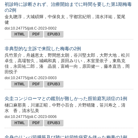
初診時に診断されず、治療開始までに時間を要した第1期梅毒
の2例
金丸聰淳，大城碩輝，中保良太，宇都宮紀明，清水洋祐，鷲尾
健
doi:10.24775/jjsti.C-2023-0002
HTML
PDF
EPUB3
非典型的な主訴で来院した梅毒の2例
呉竹景介，舟越恵太，野間悠太朗，谷川堅太郎，大野大地，松川
卓生，高場智久，城嶋和真，原田みりい，木室里依子，東島克
佳，永田祐二郎，湊 晶規，富崎一向，原田健一，藤本直浩，岡
田悦子
doi:10.24775/jjsti.C-2023-0003
HTML
PDF
EPUB3
尖圭コンジローマとの鑑別が難しかった腟前庭乳頭症の1例
樋口麻那美，川瀬正昭，中野小百合，片野晴隆，笹川寿之，清
水 香，清水弘美
doi:10.24775/jjsti.C-2023-0006
HTML
PDF
EPUB3
全身のリンパ節腫脹及び肺に結節性病変を伴った梅毒の1例