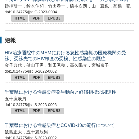
砂押研一，鈴木伸和，竹田孝一，橋本次朗，山 直也，髙橋 聡
doi:10.24775/jjsti.C-2023-0004
HTML
PDF
EPUB3
短報
HIV治療通院中のMSMにおける急性感染期の医療機関の受
診、受診先でのHIV検査の受検、性感染症の既往
金子典代，健山正男，和田秀穂，高久陽介，宮城京子
doi:10.24775/jjsti.S-2022-0002
HTML
PDF
EPUB3
千葉県における性感染症発生動向と経済指標の関連性
五十嵐辰男
doi:10.24775/jjsti.S-2023-0003
HTML
PDF
EPUB3
千葉県における性感染症とCOVID-19の流行について
飯島正太，五十嵐辰男
doi:10.24775/jjsti.S-2023-0002