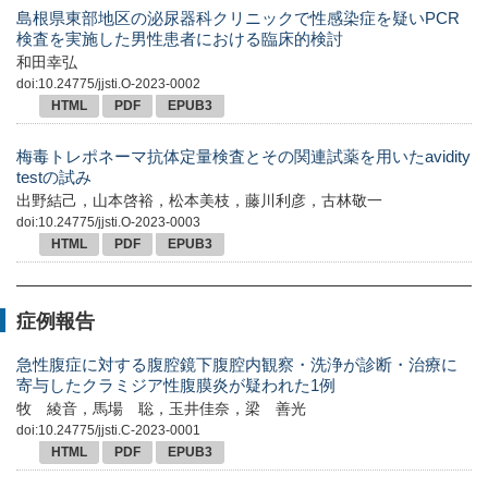
島根県東部地区の泌尿器科クリニックで性感染症を疑いPCR
検査を実施した男性患者における臨床的検討
和田幸弘
doi:10.24775/jjsti.O-2023-0002
HTML
PDF
EPUB3
梅毒トレポネーマ抗体定量検査とその関連試薬を用いたavidity
testの試み
出野結己，山本啓裕，松本美枝，藤川利彦，古林敬一
doi:10.24775/jjsti.O-2023-0003
HTML
PDF
EPUB3
症例報告
急性腹症に対する腹腔鏡下腹腔内観察・洗浄が診断・治療に
寄与したクラミジア性腹膜炎が疑われた1例
牧 綾音，馬場 聡，玉井佳奈，梁 善光
doi:10.24775/jjsti.C-2023-0001
HTML
PDF
EPUB3