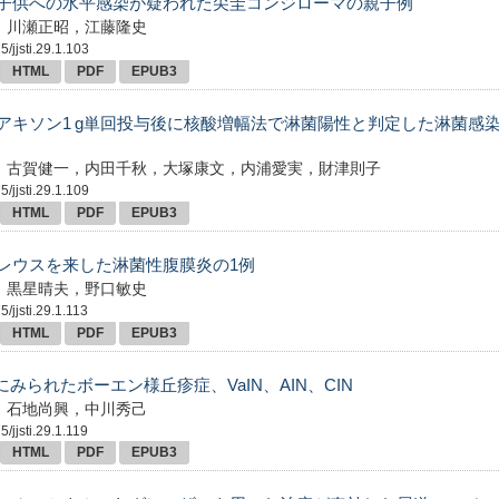
子供への水平感染が疑われた尖圭コンジローマの親子例
，川瀬正昭，江藤隆史
/jjsti.29.1.103
HTML
PDF
EPUB3
アキソン1 g単回投与後に核酸増幅法で淋菌陽性と判定した淋菌感
，古賀健一，内田千秋，大塚康文，内浦愛実，財津則子
/jjsti.29.1.109
HTML
PDF
EPUB3
レウスを来した淋菌性腹膜炎の1例
，黒星晴夫，野口敏史
/jjsti.29.1.113
HTML
PDF
EPUB3
にみられたボーエン様丘疹症、VaIN、AIN、CIN
，石地尚興，中川秀己
/jjsti.29.1.119
HTML
PDF
EPUB3