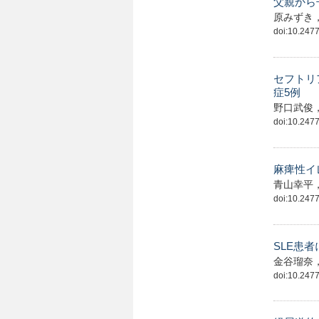
父親から
原みずき
doi:10.24775
セフトリ
症5例
野口武俊
doi:10.24775
麻痺性イ
青山幸平
doi:10.24775
SLE患者
金谷瑠奈
doi:10.24775