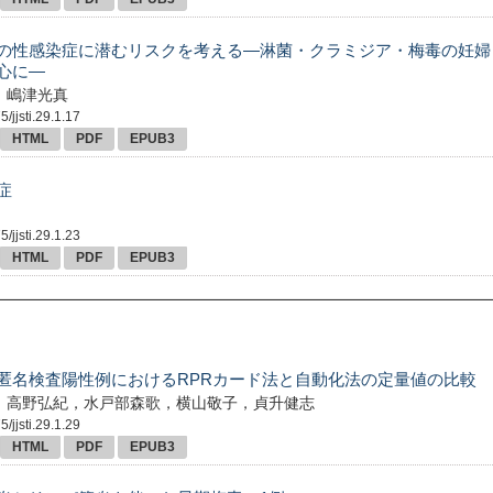
の性感染症に潜むリスクを考える—淋菌・クラミジア・梅毒の妊婦
心に—
，嶋津光真
/jjsti.29.1.17
HTML
PDF
EPUB3
症
/jjsti.29.1.23
HTML
PDF
EPUB3
匿名検査陽性例におけるRPRカード法と自動化法の定量値の比較
，高野弘紀，水戸部森歌，横山敬子，貞升健志
/jjsti.29.1.29
HTML
PDF
EPUB3