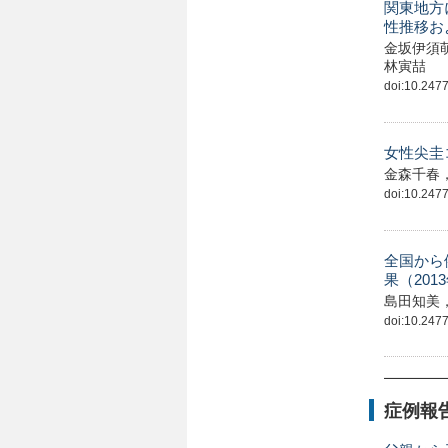
関東地方
性推移お
金坂伊須
林寅喆
doi:10.24775
女性尖圭
金森千春
doi:10.24775
全国から
果（201
島田知美
doi:10.24775
症例報