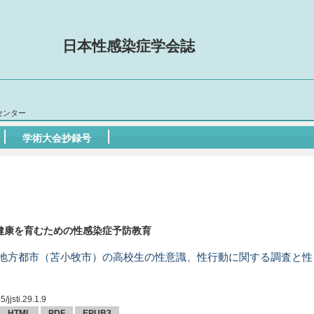
日本性感染症学会誌
ーセンター
学術大会抄録号
健康を育むための性感染症予防教育
地方都市（苫小牧市）の高校生の性意識、性行動に関する調査と性
/jjsti.29.1.9
HTML
PDF
EPUB3