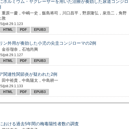
にホルミウム・ヤグレーザーを用いた治療が奏効した尿道コンジロ
例
，重原一慶，中嶋一史，飯島将司，川口昌平，野原隆弘，泉浩二，角野
上敦
/jjsti.29.1.123
HTML
PDF
EPUB3
リン外用が奏効した小児の尖圭コンジローマの2例
，金谷瑠奈，石地尚興
/jjsti.29.1.127
HTML
PDF
EPUB3
ア関連性関節炎が疑われた2例
，田中裕貴，中島陽太，中島耕一
/jjsti.29.1.133
HTML
PDF
EPUB3
における過去5年間の梅毒陽性者数の調査