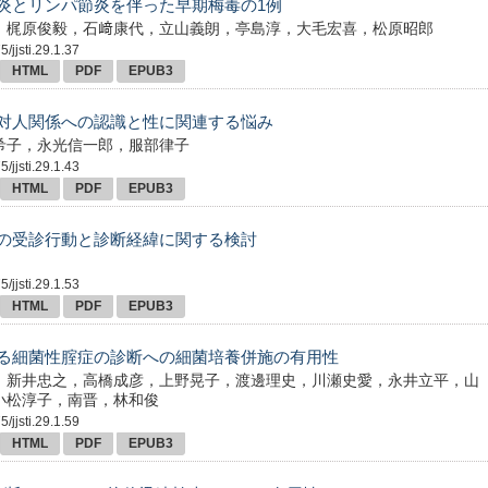
炎とリンパ節炎を伴った早期梅毒の1例
，梶原俊毅，石﨑康代，立山義朗，亭島淳，大毛宏喜，松原昭郎
/jjsti.29.1.37
HTML
PDF
EPUB3
対人関係への認識と性に関連する悩み
希子，永光信一郎，服部律子
/jjsti.29.1.43
HTML
PDF
EPUB3
の受診行動と診断経緯に関する検討
/jjsti.29.1.53
HTML
PDF
EPUB3
る細菌性腟症の診断への細菌培養併施の有用性
，新井忠之，高橋成彦，上野晃子，渡邊理史，川瀬史愛，永井立平，山
小松淳子，南晋，林和俊
/jjsti.29.1.59
HTML
PDF
EPUB3