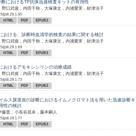
診断におけるTP抗体迅速検査キットの有用性
，野口武俊，内田千秋，大塚康文，内浦愛実，財津法子
/jjsti.29.1.65
HTML
PDF
EPUB3
における、診断時血清学的検査の結果に関する検討
，野口武俊，内田千秋，大塚康文，内浦愛実，財津法子
/jjsti.29.1.69
HTML
PDF
EPUB3
におけるアモキシシリンの治療成績
，野口武俊，内田千秋，大塚康文，内浦愛実，財津法子
/jjsti.29.1.73
HTML
PDF
EPUB3
イルス尿道炎の診断におけるイムノクロマト法を用いた迅速診断キ
用性の検討
伊藤晋，小長谷昌未，藤本嗣人
/jjsti.29.1.77
HTML
PDF
EPUB3