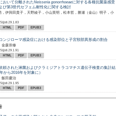
において分離された
Neisseria gonorrhoeae
に対する各種抗菌薬感受
よび第3世代セフェム耐性化に関する検討
萌，伊與田貴子，天野綾子，小山英明，松本哲，勝瀬（金山）明子，小
/jjsti.29.1.83
HTML
PDF
EPUB3
コンジローマ感染症における感染部位と子宮頸部異形成の割合
，金森崇修
/jjsti.29.1.91
HTML
PDF
EPUB3
依頼された淋菌およびクラミジアトラコマチス遺伝子検査の集計結
3年から2016年を対象に）
，飯田慶治
/jjsti.29.1.95
HTML
PDF
EPUB3
告