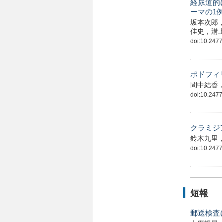
経尿道的
ーマの1
坂本次郎
佳史，溝
doi:10.24775
ポドフィ
間中結香
doi:10.24775
クラミジ
鈴木九里
doi:10.24775
短報
郵送検査