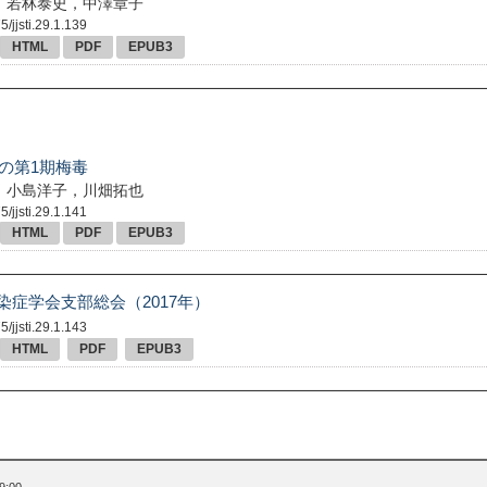
，若林泰史，中澤章子
/jjsti.29.1.139
HTML
PDF
EPUB3
性の第1期梅毒
，小島洋子，川畑拓也
/jjsti.29.1.141
HTML
PDF
EPUB3
染症学会支部総会（2017年）
/jjsti.29.1.143
HTML
PDF
EPUB3