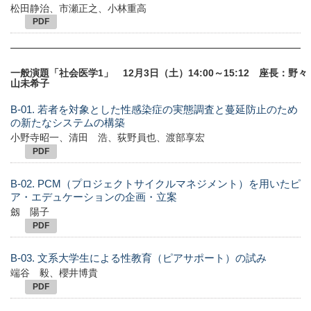
松田静治、市瀬正之、小林重高
PDF
一般演題「社会医学1」 12月3日（土）14:00～15:12 座長：野々
山未希子
B-01. 若者を対象とした性感染症の実態調査と蔓延防止のため
の新たなシステムの構築
小野寺昭一、清田 浩、荻野員也、渡部享宏
PDF
B-02. PCM（プロジェクトサイクルマネジメント）を用いたピ
ア・エデュケーションの企画・立案
劔 陽子
PDF
B-03. 文系大学生による性教育（ピアサポート）の試み
端谷 毅、櫻井博貴
PDF