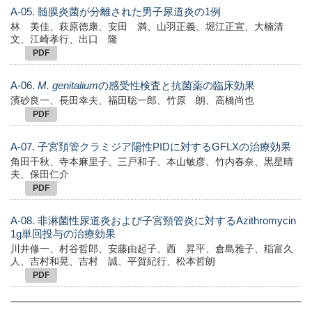
A-05. 髄膜炎菌が分離された男子尿道炎の1例
林 美佳、萩原徳康、安田 満、山羽正義、堀江正宣、大楠清
文、江崎孝行、出口 隆
PDF
A-06.
M. genitalium
の感受性検査と抗菌薬の臨床効果
濱砂良一、長田幸夫、福田聡一郎、竹原 朗、高橋尚也
PDF
A-07. 子宮頚管クラミジア陽性PIDに対するGFLXの治療効果
角田千秋、寺本麻里子、三戸和子、本山敏彦、竹内春奈、黒星晴
夫、保田仁介
PDF
A-08. 非淋菌性尿道炎および子宮頸管炎に対するAzithromycin
1g単回投与の治療効果
川井修一、村谷哲郎、安藤由起子、西 昇平、倉島雅子、稲富久
人、吉村和晃、吉村 誠、平賀紀行、松本哲朗
PDF