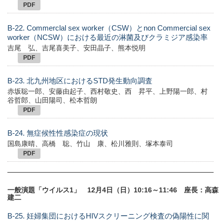
PDF
B-22. Commerclal sex worker（CSW）とnon Commercial sex
worker（NCSW）における最近の淋菌及びクラミジア感染率
吉尾 弘、吉尾喜美子、安田晶子、熊本悦明
PDF
B-23. 北九州地区におけるSTD発生動向調査
赤坂聡一郎、安藤由起子、西村敬史、西 昇平、上野陽一郎、村
谷哲郎、山田陽司、松本哲朗
PDF
B-24. 無症候性性感染症の現状
国島康晴、高橋 聡、竹山 康、松川雅則、塚本泰司
PDF
一般演題「ウイルス1」 12月4日（日）10:16～11:46 座長：高森
建二
B-25. 妊婦集団におけるHIVスクリーニング検査の偽陽性に関