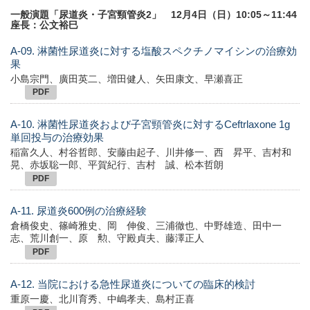
一般演題「尿道炎・子宮頸管炎2」 12月4日（日）10:05～11:44
座長：公文裕巳
A-09. 淋菌性尿道炎に対する塩酸スペクチノマイシンの治療効
果
小島宗門、廣田英二、増田健人、矢田康文、早瀬喜正
PDF
A-10. 淋菌性尿道炎および子宮頸管炎に対するCeftrlaxone 1g
単回投与の治療効果
稲富久人、村谷哲郎、安藤由起子、川井修一、西 昇平、吉村和
晃、赤坂聡一郎、平賀紀行、吉村 誠、松本哲朗
PDF
A-11. 尿道炎600例の治療経験
倉橋俊史、篠崎雅史、岡 伸俊、三浦徹也、中野雄造、田中一
志、荒川創一、原 勲、守殿貞夫、藤澤正人
PDF
A-12. 当院における急性尿道炎についての臨床的検討
重原一慶、北川育秀、中嶋孝夫、島村正喜