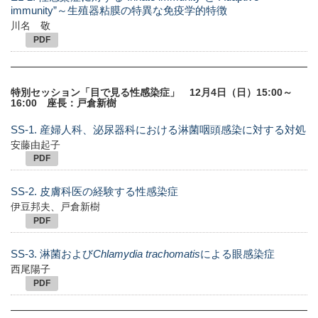
immunity”～生殖器粘膜の特異な免疫学的特徴
川名 敬
PDF
特別セッション「目で見る性感染症」 12月4日（日）15:00～
16:00 座長：戸倉新樹
SS-1. 産婦人科、泌尿器科における淋菌咽頭感染に対する対処
安藤由起子
PDF
SS-2. 皮膚科医の経験する性感染症
伊豆邦夫、戸倉新樹
PDF
SS-3. 淋菌および
Chlamydia trachomatis
による眼感染症
西尾陽子
PDF