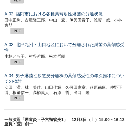
PDF
A-02. 福岡市における各種薬斉耐性淋菌の分離状況
田中正利、古屋隆三郎、中山 宏、伊興田貴子、雑賀 威、小林
寅喆
PDF
A-03. 北部九州・山口地区において分離された淋菌の薬剤感受
性
小林とも子、村谷哲郎、松本哲朗
PDF
A-04. 男子淋菌性尿道炎分離株の薬剤感受性の年次推移につい
ての検討
安田 満、林 美佳、山田佳輝、久保田恵章、萩原徳康、仲野正
博、根笹信一、高橋義人、石原 哲、出口 隆
PDF
一般演題「尿道炎・子宮頸管炎1」 12月3日（土）15:00～16:12
座長：荒川創一