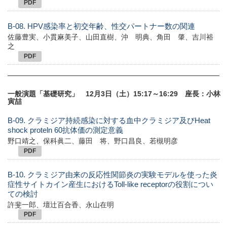
PDF
B-08. HPV感染率と初交年齢、性交パートナー数の関連
佐藤豊実、小貫麻美子、山田直樹、沖 明典、角田 肇、吉川裕
之
PDF
一般演題「基礎研究」 12月3日（土）15:17～16:29 座長：小林
寅喆
B-09. クラミジア持続感染に対する血中クラミジア及びHeat
shock proteln 60抗体価の測定意義
野口靖之、保科眞二、藤田 将、野口昌良、若槻明彦
PDF
B-10. クラミジア由来の反応性関節炎の実験モデルを使った炎
症性サイトカイン産生におけるToll-like receptorの役割につい
ての検討
許斐一郎、壇辻百合香、永山在明
PDF