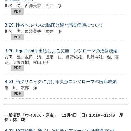
川名 尚、西澤美香、西井 修
PDF
B-29. 性器ヘルペスの臨床分類と感染病態について
川名 尚、西澤美香、西井 修
PDF
B-30. Egg Plant抽出物による尖圭コンジローマの治療成績
友田 豊、友田 清、堀尾 仁、眞野紀雄、眞野寿雄、森川喜
充、伊藤泰樹、杉山正子
PDF
B-31. 当クリニックにおける尖形コンジローマの臨床成績
淵 勲、渡部 洋
PDF
一般演題「ウイルス・原虫」 12月4日（日）10:16～11:46 座
長：林 純
B-32. 術前診断に難渋した多発性アメーバ性肝膿瘍の1例