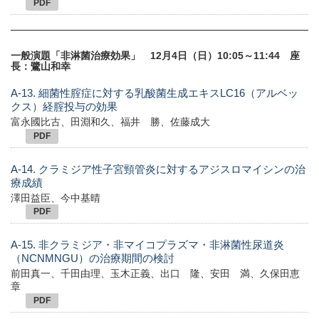
PDF
一般演題「非淋菌治療効果」 12月4日（日）10:05～11:44 座
長：鷺山和幸
A-13. 細菌性腟症に対する乳酸菌生成エキスLC16（アルベッ
クス）経腟投与の効果
富永國比古、田淵和久、福井 勝、佐藤成大
PDF
A-14. クラミジア性子宮頸管炎に対するアジスロマイシンの治
療成績
澤田益臣、今中基晴
PDF
A-15. 非クラミジア・非マイコプラズマ・非淋菌性尿道炎
（NCNMNGU）の治療期間の検討
前田真一、千田由理、玉木正義、出口 隆、安田 満、久保田恵
章
PDF