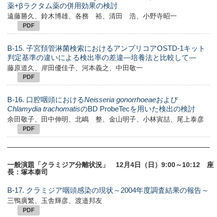
薬+βラクタム薬の併用効果の検討
遠藤勝久、鈴木博雄、各務 裕、清田 浩、小野寺昭一
PDF
B-15. 子宮頚管淋菌検索におけるアンプリコアOSTD-1キット
判定基準の違いによる検出率の差違―培養法と比較して―
藤原道久、岸田優佳子、河本義之、中田敬一
PDF
B-16. 口腔咽頭における
Neisseria gonorrhoeae
および
Chlamydia trachomatis
のBD ProbeTecを用いた検出の検討
余田敬子、田中伸明、北嶋 整、金山明子、小林寅喆、尾上泰彦
PDF
一般演題「クラミジア分離状況」 12月4日（日）9:00～10:12 座
長：塚本泰司
B-17. クラミジア咽頭感染の現状～2004年度調査結果の報告～
三鴨廣繁、玉舎輝彦、渡邉邦友
PDF