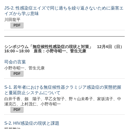
JS-2. 性感染症エイズで同じ過ちを繰り返さないために薬害エ
イズから学ぶ意味
川田龍平
PDF
シンポジウム「無症候性性感染症の現状と対策」 12月4日（日）
16:00～18:00 座長：小野寺昭一、菅生元康
司会の言葉
小野寺昭一、菅生元康
PDF
S-1. 若年者における無症候性器クラミジア感染症の実態把握
と蔓延防止システムについて
白井千香、劔 陽子、早乙女智子、野々山未希子、家坂清子、中
瀬克己、上村茂仁、小野寺昭一
PDF
S-2. HIV感染症の現状と課題