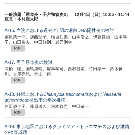
一般演題「尿道炎・子宮頸管炎3」 12月4日（日）10:05～11:44
座長：本村龍太郎
A-16. 当院における過去2年間の淋菌DNA陽性例の検討
藤原葉一郎、加藤聖子、檜垣仁美、山本浩之、伊藤良治、山本淳
子、山田俊夫、中田好則、岩元則幸
PDF
A-17. 男子尿道炎の検討
高橋 聡、国島康晴、塚本泰司、西村昌宏、竹田孝一、鈴木伸
和、古屋亮兒、竹山 康
PDF
A-18. 妊婦における
Chlamydia trachomatis
および
Neisseria
gonorrhoeae
検出率の年次推移
岸田優佳子、藤原道久、河本義之、中田敬一
PDF
A-19. 東京地区におけるクラミジア・トラコマチスおよび淋菌
の検査成績