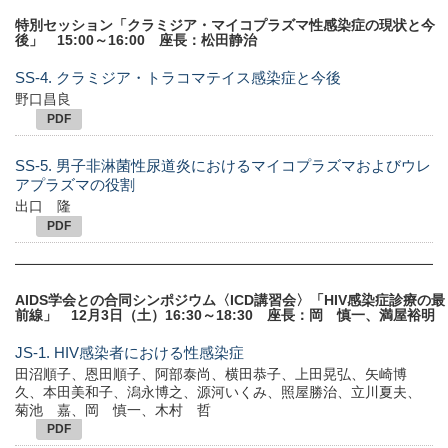
特別セッション「クラミジア・マイコプラズマ性感染症の現状と今
後」 15:00～16:00 座長：松田静治
SS-4. クラミジア・トラコマテイス感染症と今後
野口昌良
PDF
SS-5. 男子非淋菌性尿道炎におけるマイコプラズマおよびウレ
アプラズマの役割
出口 隆
PDF
AIDS学会との合同シンポジウム〈ICD講習会〉「HIV感染症診療の最
前線」 12月3日（土）16:30～18:30 座長：岡 慎一、満屋裕明
JS-1. HIV感染者における性感染症
田沼順子、恩田順子、阿部泰尚、横田恭子、上田晃弘、矢崎博
久、本田美和子、潟永博之、源河いくみ、照屋勝治、立川夏夫、
菊池 嘉、岡 慎一、木村 哲
PDF