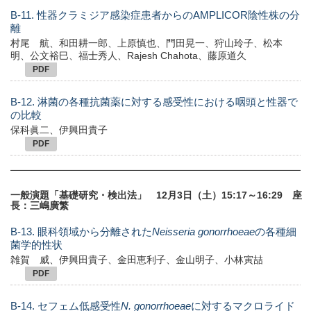
B-11. 性器クラミジア感染症患者からのAMPLICOR陰性株の分
離
村尾 航、和田耕一郎、上原慎也、門田晃一、狩山玲子、松本
明、公文裕巳、福士秀人、Rajesh Chahota、藤原道久
PDF
B-12. 淋菌の各種抗菌薬に対する感受性における咽頭と性器で
の比較
保科眞二、伊興田貴子
PDF
一般演題「基礎研究・検出法」 12月3日（土）15:17～16:29 座
長：三嶋廣繁
B-13. 眼科領域から分離された
Neisseria gonorrhoeae
の各種細
菌学的性状
雑賀 威、伊興田貴子、金田恵利子、金山明子、小林寅喆
PDF
B-14. セフェム低感受性
N. gonorrhoeae
に対するマクロライド