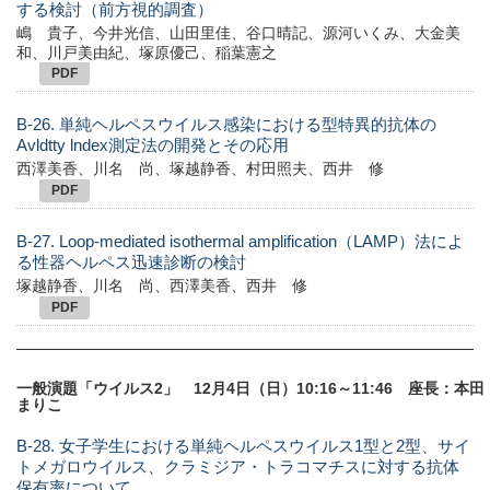
する検討（前方視的調査）
嶋 貴子、今井光信、山田里佳、谷口晴記、源河いくみ、大金美
和、川戸美由紀、塚原優己、稲葉憲之
PDF
B-26. 単純ヘルペスウイルス感染における型特異的抗体の
Avldtty lndex測定法の開発とその応用
西澤美香、川名 尚、塚越静香、村田照夫、西井 修
PDF
B-27. Loop-mediated isothermal amplification（LAMP）法によ
る性器ヘルペス迅速診断の検討
塚越静香、川名 尚、西澤美香、西井 修
PDF
一般演題「ウイルス2」 12月4日（日）10:16～11:46 座長：本田
まりこ
B-28. 女子学生における単純ヘルペスウイルス1型と2型、サイ
トメガロウイルス、クラミジア・トラコマチスに対する抗体
保有率について