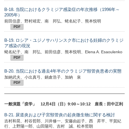
B-18. 当院におけるクラミジア感染症の年次推移（1996年～
2005年）
前田信彦、野村靖宏、南 邦弘、蛯名紀子、熊本悦明
PDF
B-19. ロシア・ユジノサハリンスク市における妊婦のクラミジ
ア感染の現況
蛯名紀子、南 邦弘、前田信彦、熊本悦明、Elena A. Esaoulenko
PDF
B-20. 当院における過去4年半のクラミジア頸管炎患者の実態
加納武夫、小出真弓、鍋倉浩子、加納 泉
PDF
一般演題「疫学」 12月4日（日）9:00～10:12 座長：田中正利
B-21. 尿道炎および子宮頸管炎の起炎微生物に関する検討
吉村和晃、村谷哲郎、川井修一、安藤由起子、西 昇平、平賀紀
行、上野陽一郎、山田陽司、吉村 誠、松本哲朗