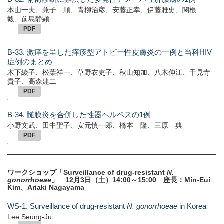
本山一夫、兼子 順、青柳治彦、安藤正幸、伊藤雅史、関根
毅、前島静顕
PDF
B-33. 激痒を呈した痒疹型アトピー性皮膚炎の一例と当科HIV
症例のまとめ
木下綾子、松葉祥一、草野衣吏子、秋山知加、八木伸江、千見寺
貴子、高森建二
PDF
B-34. 髄膜炎を合併した性器ヘルペスの1例
小野文武、田中聖子、安元慎一郎、橋本 隆、三原 典
PDF
ワークショップ「Surveillance of drug-resistant
N.
gonorrhoeae
」 12月3日（土）14:00～15:00 座長：Min-Eui
Kim、Ariaki Nagayama
WS-1. Surveillance of drug-resistant
N. gonorrhoeae
in Korea
Lee Seung-Ju