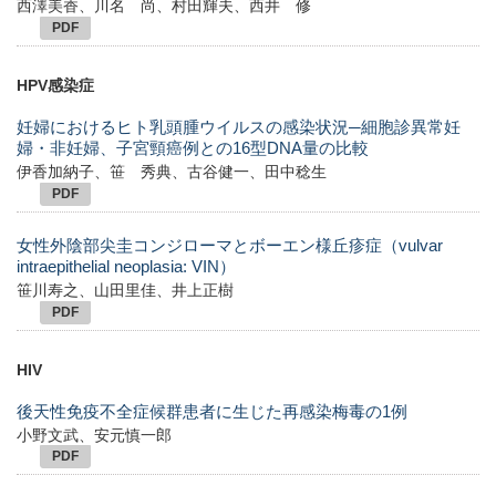
西澤美香、川名 尚、村田輝夫、西井 修
PDF
HPV感染症
妊婦におけるヒト乳頭腫ウイルスの感染状況─細胞診異常妊
婦・非妊婦、子宮頸癌例との16型DNA量の比較
伊香加納子、笹 秀典、古谷健一、田中稔生
PDF
女性外陰部尖圭コンジローマとボーエン様丘疹症（vulvar
intraepithelial neoplasia: VIN）
笹川寿之、山田里佳、井上正樹
PDF
HIV
後天性免疫不全症候群患者に生じた再感染梅毒の1例
小野文武、安元慎一郎
PDF