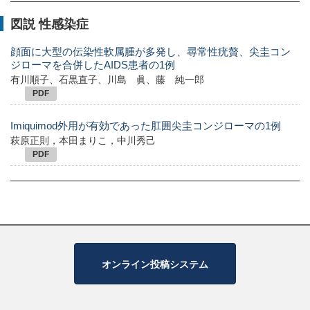
図説 性感染症
顔面に大型の伝染性軟属腫が多発し、尋常性疣贅、尖圭コン
ジローマを合併したAIDS患者の1例
有川順子、石黒直子、川島 眞、藤 純一郎
PDF
Imiquimod外用が有効であった肛囲尖圭コンジローマの1例
萩原正則，本田まりこ，中川秀己
PDF
オンライン投稿システム