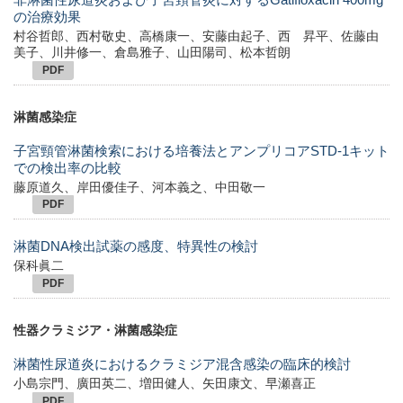
の治療効果
村谷哲郎、西村敬史、高橋康一、安藤由起子、西 昇平、佐藤由
美子、川井修一、倉島雅子、山田陽司、松本哲朗
PDF
淋菌感染症
子宮頸管淋菌検索における培養法とアンプリコアSTD-1キット
での検出率の比較
藤原道久、岸田優佳子、河本義之、中田敬一
PDF
淋菌DNA検出試薬の感度、特異性の検討
保科眞二
PDF
性器クラミジア・淋菌感染症
淋菌性尿道炎におけるクラミジア混含感染の臨床的検討
小島宗門、廣田英二、増田健人、矢田康文、早瀬喜正
PDF