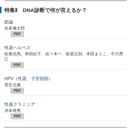
特集Ⅱ DNA診断で何が言えるか？
総論
佐多徹太郎
PDF
性器ヘルペス
松尾光馬、幸田紀子、佐々木一、萩原正則、本田まりこ、中川秀
己
PDF
HPV（性器、子宮頚部）
菅生元康
PDF
性器クラミジア
岸本寿男
PDF