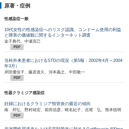
原著・症例
性感染症一般
10代女性の性感染症へのリスク認識、コンドーム使用の利益
と障害の価値観に関するインターネット調査
金子典代、中瀬克己
PDF
当科外来患者におけるSTDの現況（第5報：2002年4月～2004
年3月）
岸田優佳子、藤原道久、河本義之、中田敬一
PDF
性器クラミジア感染症
妊婦におけるクラミジア頸管炎の最近の傾向
南 邦弘、野村靖宏、前田信彦、蛯名紀子、吉尾 弘、熊本悦明
PDF
非淋菌性尿道炎および子宮頚管炎に対するGatifloxacin 400mg