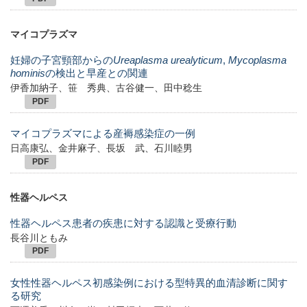
マイコプラズマ
妊婦の子宮頸部からの
Ureaplasma urealyticum
,
Mycoplasma
hominis
の検出と早産との関連
伊香加納子、笹 秀典、古谷健一、田中稔生
PDF
マイコプラズマによる産褥感染症の一例
日高康弘、金井麻子、長坂 武、石川睦男
PDF
性器ヘルペス
性器ヘルペス患者の疾患に対する認識と受療行動
長谷川ともみ
PDF
女性性器ヘルペス初感染例における型特異的血清診断に関す
る研究